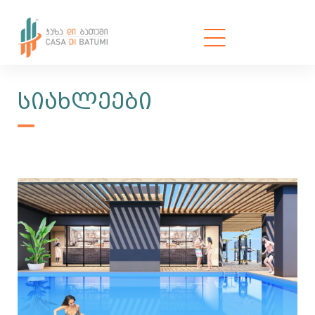
ᲡᲘᲐᲮᲚᲔᲔᲑᲘ