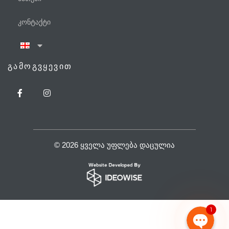
კონტაქტი
ᲒᲐᲛᲝᲒᲕᲧᲔᲕᲘᲗ
ტელეფონი
WhatsApp
Viber
© 2026 ᲧᲕᲔᲚᲐ ᲣᲤᲚᲔᲑᲐ ᲓᲐᲪᲣᲚᲘᲐ
Facebook Messenger
1