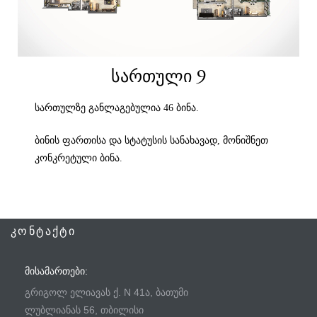
ᲡᲐᲠᲗᲣᲚᲘ 9
სართულზე განლაგებულია 46 ბინა.
ბინის ფართისა და სტატუსის სანახავად, მონიშნეთ
კონკრეტული ბინა.
ᲙᲝᲜᲢᲐᲥᲢᲘ
ᲛᲘᲡᲐᲛᲐᲠᲗᲔᲑᲘ:
გრიგოლ ელიავას ქ. N 41ა, ბათუმი
ლუბლიანას 56, თბილისი