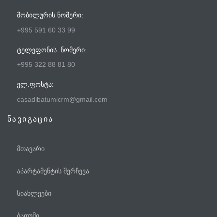
ᲛᲝᲑᲘᲚᲣᲠᲘᲡ ᲜᲝᲛᲔᲠᲘ:
+995 591 60 33 99
ᲢᲔᲚᲔᲤᲝᲜᲘᲡ ᲜᲝᲛᲔᲠᲘ:
+995 322 88 81 80
ᲔᲚ.ᲤᲝᲡᲢᲐ:
casadibatumicrm@gmail.com
ნავიგაცია
მთავარი
აპარტამენტის შერჩევა
სიახლეები
ბათუმი