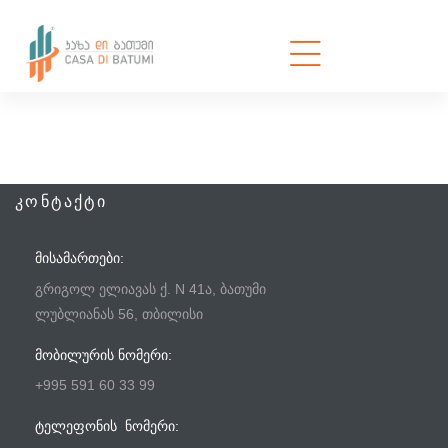
ᲙᲝᲜᲢᲐᲥᲢᲘ
ᲛᲘᲡᲐᲛᲐᲠᲗᲔᲑᲘ:
გრიგოლ ელიავას ქ. N 41ა, ბათუმი
ლუბლიანას 56, თბილისი
ᲛᲝᲑᲘᲚᲣᲠᲘᲡ ᲜᲝᲛᲔᲠᲘ:
+995 591 60 33 99
ᲢᲔᲚᲔᲤᲝᲜᲘᲡ ᲜᲝᲛᲔᲠᲘ: