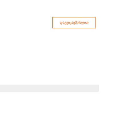
ᲓᲐᲒᲕᲘᲙᲐᲕᲨᲘᲠᲓᲘᲗ