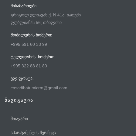
ᲛᲘᲡᲐᲛᲐᲠᲗᲔᲑᲘ:
გრიგოლ ელიავას ქ. N 41ა, ბათუმი
ლუბლიანას 56, თბილისი
ᲛᲝᲑᲘᲚᲣᲠᲘᲡ ᲜᲝᲛᲔᲠᲘ:
+995 591 60 33 99
ᲢᲔᲚᲔᲤᲝᲜᲘᲡ ᲜᲝᲛᲔᲠᲘ:
+995 322 88 81 80
ᲔᲚ.ᲤᲝᲡᲢᲐ:
casadibatumicrm@gmail.com
ნავიგაცია
მთავარი
აპარტამენტის შერჩევა