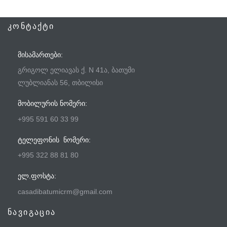
ᲙᲝᲜᲢᲐᲥᲢᲘ
ᲛᲘᲡᲐᲛᲐᲠᲗᲔᲑᲘ:
გრიგოლ ელიავას ქ. N 41ა, ბათუმი
ლუბლიანას 56, თბილისი
ᲛᲝᲑᲘᲚᲣᲠᲘᲡ ᲜᲝᲛᲔᲠᲘ:
+995 591 60 33 99
ᲢᲔᲚᲔᲤᲝᲜᲘᲡ ᲜᲝᲛᲔᲠᲘ:
+995 322 88 81 80
ᲔᲚ.ᲤᲝᲡᲢᲐ:
casadibatumicrm@gmail.com
ნავიგაცია