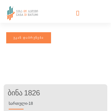
Ბინა 1826
ᲡᲐᲠᲗᲣᲚᲘ-18