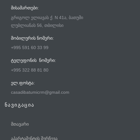
ᲛᲘᲡᲐᲛᲐᲠᲗᲔᲑᲘ:
გრიგოლ ელიავას ქ. N 41ა, ბათუმი
ლუბლიანას 56, თბილისი
ᲛᲝᲑᲘᲚᲣᲠᲘᲡ ᲜᲝᲛᲔᲠᲘ:
+995 591 60 33 99
ᲢᲔᲚᲔᲤᲝᲜᲘᲡ ᲜᲝᲛᲔᲠᲘ:
+995 322 88 81 80
ᲔᲚ.ᲤᲝᲡᲢᲐ:
casadibatumicrm@gmail.com
ნავიგაცია
მთავარი
აპარტამენტის შერჩევა