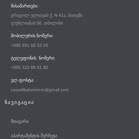
ᲛᲘᲡᲐᲛᲐᲠᲗᲔᲑᲘ:
გრიგოლ ელიავას ქ. N 41ა, ბათუმი
ლუბლიანას 56, თბილისი
ᲛᲝᲑᲘᲚᲣᲠᲘᲡ ᲜᲝᲛᲔᲠᲘ:
+995 591 60 33 99
ᲢᲔᲚᲔᲤᲝᲜᲘᲡ ᲜᲝᲛᲔᲠᲘ:
+995 322 88 81 80
ᲔᲚ.ᲤᲝᲡᲢᲐ:
casadibatumicrm@gmail.com
ნავიგაცია
მთავარი
აპარტამენტის შერჩევა