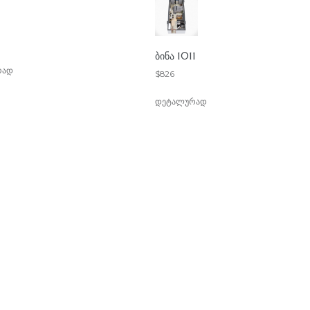
ᲑᲘᲜᲐ 1011
რად
$
826
დეტალურად