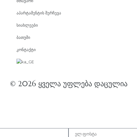
მთავარი
აპარტამენტის შერჩევა
სიახლეები
ბათუმი
კონტაქტი
© 2026 ᲧᲕᲔᲚᲐ ᲣᲤᲚᲔᲑᲐ ᲓᲐᲪᲣᲚᲘᲐ