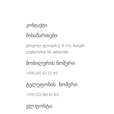
ᲙᲝᲜᲢᲐᲥᲢᲘ
ᲛᲘᲡᲐᲛᲐᲠᲗᲔᲑᲘ:
გრიგოლ ელიავას ქ. N 41ა, ბათუმი
ლუბლიანას 56, თბილისი
ᲛᲝᲑᲘᲚᲣᲠᲘᲡ ᲜᲝᲛᲔᲠᲘ:
+995 591 60 33 99
ᲢᲔᲚᲔᲤᲝᲜᲘᲡ ᲜᲝᲛᲔᲠᲘ:
+995 322 88 81 80
ᲔᲚ.ᲤᲝᲡᲢᲐ: