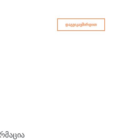
ᲓᲐᲒᲕᲘᲙᲐᲕᲨᲘᲠᲓᲘᲗ
ᲠᲛᲐᲪᲘᲐ