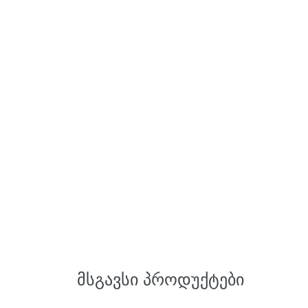
ᲛᲡᲒᲐᲕᲡᲘ ᲞᲠᲝᲓᲣᲥᲢᲔᲑᲘ