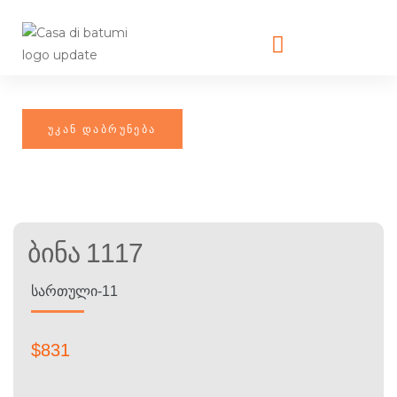
Ბინა 1117
ᲡᲐᲠᲗᲣᲚᲘ-11
$
831