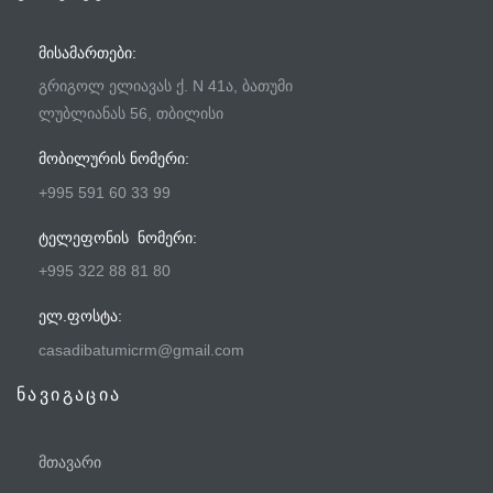
ᲛᲘᲡᲐᲛᲐᲠᲗᲔᲑᲘ:
გრიგოლ ელიავას ქ. N 41ა, ბათუმი
ლუბლიანას 56, თბილისი
ᲛᲝᲑᲘᲚᲣᲠᲘᲡ ᲜᲝᲛᲔᲠᲘ:
+995 591 60 33 99
ᲢᲔᲚᲔᲤᲝᲜᲘᲡ ᲜᲝᲛᲔᲠᲘ:
+995 322 88 81 80
ᲔᲚ.ᲤᲝᲡᲢᲐ:
casadibatumicrm@gmail.com
ნავიგაცია
მთავარი