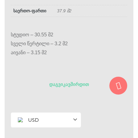
საერთო-ფართი
37.9 მ2
სტუდიო – 30.55 მ2
სველი წერტილი – 3.2 მ2
აივანი – 3.15 მ2
ᲓᲐᲒᲕᲘᲙᲐᲕᲨᲘᲠᲓᲘᲗ
USD