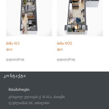
ᲑᲘᲜᲐ 1113
ᲑᲘᲜᲐ 1102
$
831
$
831
დეტალურად
დეტალურად
ᲙᲝᲜᲢᲐᲥᲢᲘ
ᲛᲘᲡᲐᲛᲐᲠᲗᲔᲑᲘ:
გრიგოლ ელიავას ქ. N 41ა, ბათუმი
ლუბლიანას 56, თბილისი