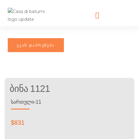
Ბინა 1121
ᲡᲐᲠᲗᲣᲚᲘ-11
$
831