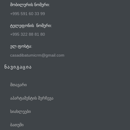
ᲛᲝᲑᲘᲚᲣᲠᲘᲡ ᲜᲝᲛᲔᲠᲘ:
+995 591 60 33 99
ᲢᲔᲚᲔᲤᲝᲜᲘᲡ ᲜᲝᲛᲔᲠᲘ:
+995 322 88 81 80
ᲔᲚ.ᲤᲝᲡᲢᲐ:
casadibatumicrm@gmail.com
ნავიგაცია
მთავარი
აპარტამენტის შერჩევა
სიახლეები
ბათუმი