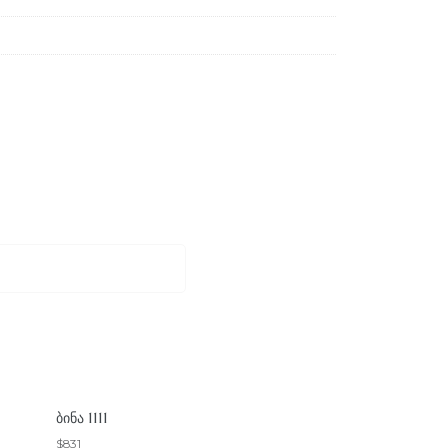
ᲑᲘᲜᲐ 1111
$
831