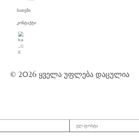
ბათუმი
კონტაქტი
© 2026 ᲧᲕᲔᲚᲐ ᲣᲤᲚᲔᲑᲐ ᲓᲐᲪᲣᲚᲘᲐ