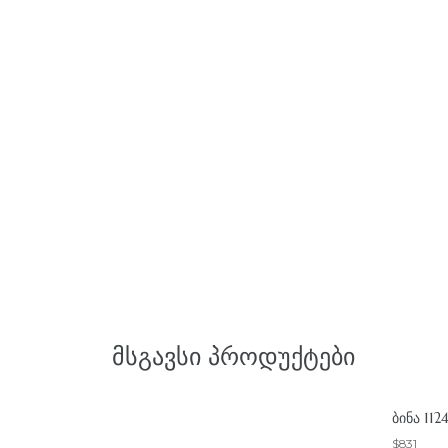
ᲛᲡᲒᲐᲕᲡᲘ ᲞᲠᲝᲓᲣᲥᲢᲔᲑᲘ
ᲑᲘᲜᲐ 112
$
831