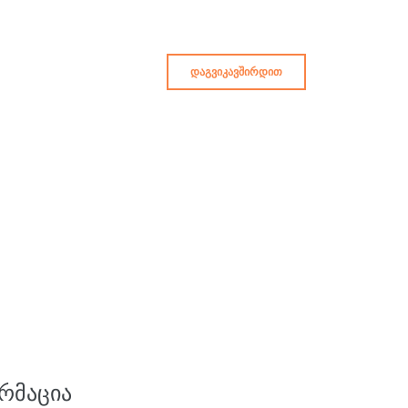
ᲓᲐᲒᲕᲘᲙᲐᲕᲨᲘᲠᲓᲘᲗ
ᲠᲛᲐᲪᲘᲐ