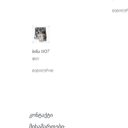
დეტალუ
ᲑᲘᲜᲐ 1107
$
831
დეტალურად
ᲙᲝᲜᲢᲐᲥᲢᲘ
ᲛᲘᲡᲐᲛᲐᲠᲗᲔᲑᲘ: