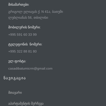
ᲛᲘᲡᲐᲛᲐᲠᲗᲔᲑᲘ:
გრიგოლ ელიავას ქ. N 41ა, ბათუმი
ლუბლიანას 56, თბილისი
ᲛᲝᲑᲘᲚᲣᲠᲘᲡ ᲜᲝᲛᲔᲠᲘ:
+995 591 60 33 99
ᲢᲔᲚᲔᲤᲝᲜᲘᲡ ᲜᲝᲛᲔᲠᲘ:
+995 322 88 81 80
ᲔᲚ.ᲤᲝᲡᲢᲐ:
casadibatumicrm@gmail.com
ნავიგაცია
მთავარი
აპარტამენტის შერჩევა