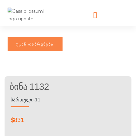
Ბინა 1132
ᲡᲐᲠᲗᲣᲚᲘ-11
$
831