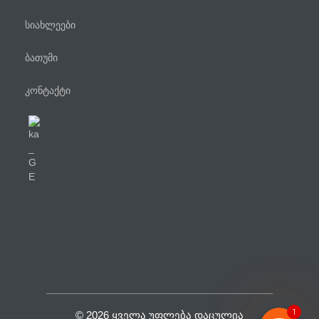
სიახლეები
ბათუმი
კონტაქტი
ტელეფონი
WhatsApp
Viber
Facebook Messenger
1
© 2026 ᲧᲕᲔᲚᲐ ᲣᲤᲚᲔᲑᲐ ᲓᲐᲪᲣᲚᲘᲐ