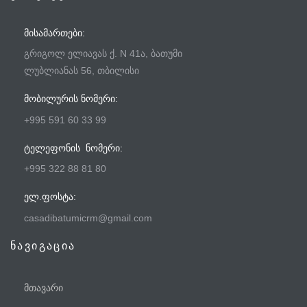
ᲛᲘᲡᲐᲛᲐᲠᲗᲔᲑᲘ:
გრიგოლ ელიავას ქ. N 41ა, ბათუმი
ლუბლიანას 56, თბილისი
ᲛᲝᲑᲘᲚᲣᲠᲘᲡ ᲜᲝᲛᲔᲠᲘ:
+995 591 60 33 99
ᲢᲔᲚᲔᲤᲝᲜᲘᲡ ᲜᲝᲛᲔᲠᲘ:
+995 322 88 81 80
ᲔᲚ.ᲤᲝᲡᲢᲐ:
casadibatumicrm@gmail.com
ნავიგაცია
მთავარი