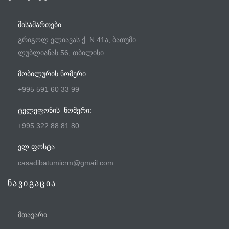
ᲛᲘᲡᲐᲛᲐᲠᲗᲔᲑᲘ:
გრიგოლ ელიავას ქ. N 41ა, ბათუმი
ლუბლიანას 56, თბილისი
ᲛᲝᲑᲘᲚᲣᲠᲘᲡ ᲜᲝᲛᲔᲠᲘ:
+995 591 60 33 99
ᲢᲔᲚᲔᲤᲝᲜᲘᲡ ᲜᲝᲛᲔᲠᲘ:
+995 322 88 81 80
ᲔᲚ.ᲤᲝᲡᲢᲐ:
casadibatumicrm@gmail.com
ნავიგაცია
მთავარი