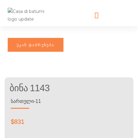
Ბინა 1143
ᲡᲐᲠᲗᲣᲚᲘ-11
$
831