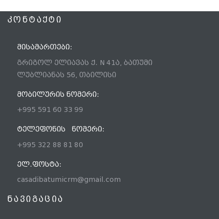
ᲙᲝᲜᲢᲐᲥᲢᲘ
ᲛᲘᲡᲐᲛᲐᲠᲗᲔᲑᲘ:
გრიგოლ ელიავას ქ. N 41ა, ბათუმი
ლუბლიანას 56, თბილისი
ᲛᲝᲑᲘᲚᲣᲠᲘᲡ ᲜᲝᲛᲔᲠᲘ:
+995 591 60 33 99
ᲢᲔᲚᲔᲤᲝᲜᲘᲡ ᲜᲝᲛᲔᲠᲘ:
+995 322 88 81 80
ᲔᲚ.ᲤᲝᲡᲢᲐ:
casadibatumicrm@gmail.com
ნავიგაცია