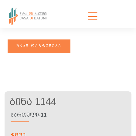
Ბინა 1144
ᲡᲐᲠᲗᲣᲚᲘ-11
$
831