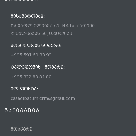
ᲛᲘᲡᲐᲛᲐᲠᲗᲔᲑᲘ:
გრიგოლ ელიავას ქ. N 41ა, ბათუმი
ლუბლიანას 56, თბილისი
ᲛᲝᲑᲘᲚᲣᲠᲘᲡ ᲜᲝᲛᲔᲠᲘ:
+995 591 60 33 99
ᲢᲔᲚᲔᲤᲝᲜᲘᲡ ᲜᲝᲛᲔᲠᲘ:
+995 322 88 81 80
ᲔᲚ.ᲤᲝᲡᲢᲐ:
casadibatumicrm@gmail.com
ნავიგაცია
მთავარი