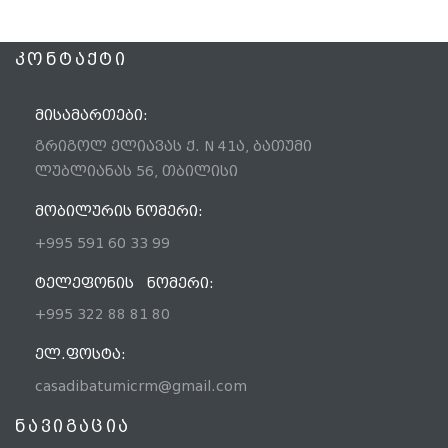
ᲙᲝᲜᲢᲐᲥᲢᲘ
ᲛᲘᲡᲐᲛᲐᲠᲗᲔᲑᲘ:
გრიგოლ ელიავას ქ. N 41ა, ბათუმი
ლუბლიანას 56, თბილისი
ᲛᲝᲑᲘᲚᲣᲠᲘᲡ ᲜᲝᲛᲔᲠᲘ:
+995 591 60 33 99
ᲢᲔᲚᲔᲤᲝᲜᲘᲡ ᲜᲝᲛᲔᲠᲘ:
+995 322 88 81 80
ᲔᲚ.ᲤᲝᲡᲢᲐ:
casadibatumicrm@gmail.com
ნავიგაცია