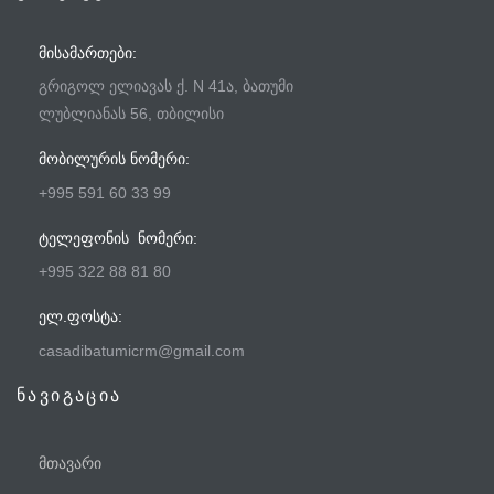
ᲛᲘᲡᲐᲛᲐᲠᲗᲔᲑᲘ:
გრიგოლ ელიავას ქ. N 41ა, ბათუმი
ლუბლიანას 56, თბილისი
ᲛᲝᲑᲘᲚᲣᲠᲘᲡ ᲜᲝᲛᲔᲠᲘ:
+995 591 60 33 99
ᲢᲔᲚᲔᲤᲝᲜᲘᲡ ᲜᲝᲛᲔᲠᲘ:
+995 322 88 81 80
ᲔᲚ.ᲤᲝᲡᲢᲐ:
casadibatumicrm@gmail.com
ნავიგაცია
მთავარი