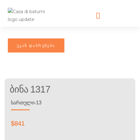
Ბინა 1317
ᲡᲐᲠᲗᲣᲚᲘ-13
$
841