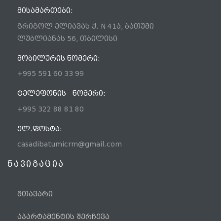
ᲛᲘᲡᲐᲛᲐᲠᲗᲔᲑᲘ:
გრიგოლ ელიავას ქ. N 41ა, ბათუმი
ლუბლიანას 56, თბილისი
ᲛᲝᲑᲘᲚᲣᲠᲘᲡ ᲜᲝᲛᲔᲠᲘ:
+995 591 60 33 99
ᲢᲔᲚᲔᲤᲝᲜᲘᲡ ᲜᲝᲛᲔᲠᲘ:
+995 322 88 81 80
ᲔᲚ.ᲤᲝᲡᲢᲐ:
casadibatumicrm@gmail.com
ნავიგაცია
მთავარი
აპარტამენტის შერჩევა