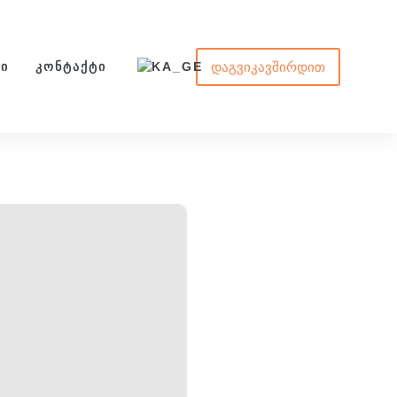
ᲓᲐᲒᲕᲘᲙᲐᲕᲨᲘᲠᲓᲘᲗ
ᲛᲘ
ᲙᲝᲜᲢᲐᲥᲢᲘ