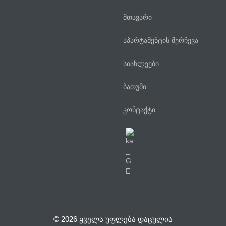
მთავარი
აპარტამენტის შერჩევა
სიახლეები
ბათუმი
კონტაქტი
© 2026 ᲧᲕᲔᲚᲐ ᲣᲤᲚᲔᲑᲐ ᲓᲐᲪᲣᲚᲘᲐ