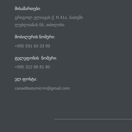
ᲛᲘᲡᲐᲛᲐᲠᲗᲔᲑᲘ:
გრიგოლ ელიავას ქ. N 41ა, ბათუმი
ლუბლიანას 56, თბილისი
ᲛᲝᲑᲘᲚᲣᲠᲘᲡ ᲜᲝᲛᲔᲠᲘ:
+995 591 60 33 99
ᲢᲔᲚᲔᲤᲝᲜᲘᲡ ᲜᲝᲛᲔᲠᲘ:
+995 322 88 81 80
ᲔᲚ.ᲤᲝᲡᲢᲐ:
casadibatumicrm@gmail.com