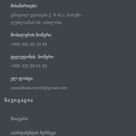
ᲛᲘᲡᲐᲛᲐᲠᲗᲔᲑᲘ:
გრიგოლ ელიავას ქ. N 41ა, ბათუმი
ლუბლიანას 56, თბილისი
ᲛᲝᲑᲘᲚᲣᲠᲘᲡ ᲜᲝᲛᲔᲠᲘ:
+995 591 60 33 99
ᲢᲔᲚᲔᲤᲝᲜᲘᲡ ᲜᲝᲛᲔᲠᲘ:
+995 322 88 81 80
ᲔᲚ.ᲤᲝᲡᲢᲐ:
casadibatumicrm@gmail.com
ნავიგაცია
მთავარი
აპარტამენტის შერჩევა