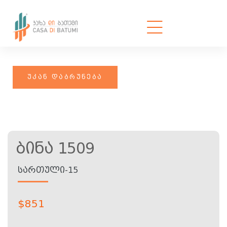
Ბინა 1509
ᲡᲐᲠᲗᲣᲚᲘ-15
$
851