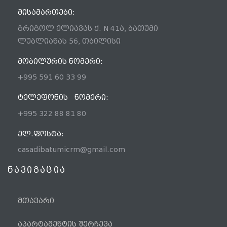
ᲛᲘᲡᲐᲛᲐᲠᲗᲔᲑᲘ:
გრიგოლ ელიავას ქ. N 41ა, ბათუმი
ლუბლიანას 56, თბილისი
ᲛᲝᲑᲘᲚᲣᲠᲘᲡ ᲜᲝᲛᲔᲠᲘ:
+995 591 60 33 99
ᲢᲔᲚᲔᲤᲝᲜᲘᲡ ᲜᲝᲛᲔᲠᲘ:
+995 322 88 81 80
ᲔᲚ.ᲤᲝᲡᲢᲐ:
casadibatumicrm@gmail.com
ნავიგაცია
მთავარი
აპარტამენტის შერჩევა