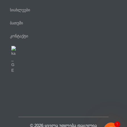
სიახლეები
ბათუმი
კონტაქტი
ტელეფონი
WhatsApp
Viber
Facebook Messenger
1
© 2026 ᲧᲕᲔᲚᲐ ᲣᲤᲚᲔᲑᲐ ᲓᲐᲪᲣᲚᲘᲐ