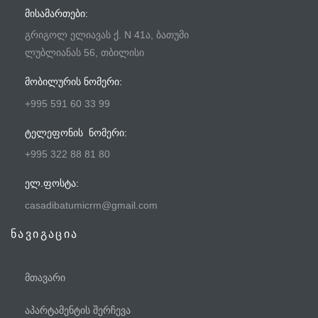
ᲛᲘᲡᲐᲛᲐᲠᲗᲔᲑᲘ:
გრიგოლ ელიავას ქ. N 41ა, ბათუმი
ლუბლიანას 56, თბილისი
ᲛᲝᲑᲘᲚᲣᲠᲘᲡ ᲜᲝᲛᲔᲠᲘ:
+995 591 60 33 99
ᲢᲔᲚᲔᲤᲝᲜᲘᲡ ᲜᲝᲛᲔᲠᲘ:
+995 322 88 81 80
ᲔᲚ.ᲤᲝᲡᲢᲐ:
casadibatumicrm@gmail.com
ნავიგაცია
მთავარი
აპარტამენტის შერჩევა