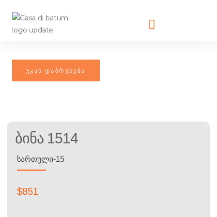
Ბინა 1514
ᲡᲐᲠᲗᲣᲚᲘ-15
$
851