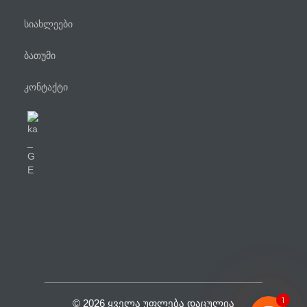
სიახლეები
ბათუმი
კონტაქტი
ტელეფონი
WhatsApp
Viber
Facebook Messenger
1
© 2026 ᲧᲕᲔᲚᲐ ᲣᲤᲚᲔᲑᲐ ᲓᲐᲪᲣᲚᲘᲐ