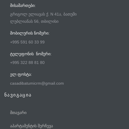
ᲛᲘᲡᲐᲛᲐᲠᲗᲔᲑᲘ:
გრიგოლ ელიავას ქ. N 41ა, ბათუმი
ლუბლიანას 56, თბილისი
ᲛᲝᲑᲘᲚᲣᲠᲘᲡ ᲜᲝᲛᲔᲠᲘ:
+995 591 60 33 99
ᲢᲔᲚᲔᲤᲝᲜᲘᲡ ᲜᲝᲛᲔᲠᲘ:
+995 322 88 81 80
ᲔᲚ.ᲤᲝᲡᲢᲐ:
casadibatumicrm@gmail.com
ნავიგაცია
მთავარი
აპარტამენტის შერჩევა