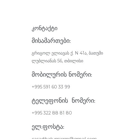
ᲙᲝᲜᲢᲐᲥᲢᲘ
ᲛᲘᲡᲐᲛᲐᲠᲗᲔᲑᲘ:
გრიგოლ ელიავას ქ. N 41ა, ბათუმი
ლუბლიანას 56, თბილისი
ᲛᲝᲑᲘᲚᲣᲠᲘᲡ ᲜᲝᲛᲔᲠᲘ:
+995 591 60 33 99
ᲢᲔᲚᲔᲤᲝᲜᲘᲡ ᲜᲝᲛᲔᲠᲘ:
+995 322 88 81 80
ᲔᲚ.ᲤᲝᲡᲢᲐ:
casadibatumicrm@gmail.com