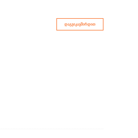
ᲓᲐᲒᲕᲘᲙᲐᲕᲨᲘᲠᲓᲘᲗ