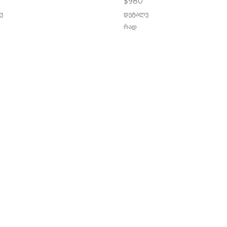
$
980
უ
დეტალუ
რად