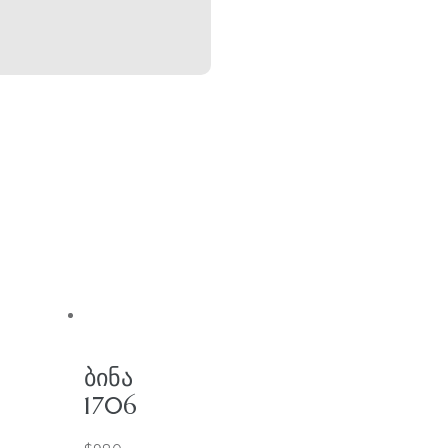
ᲑᲘᲜᲐ
1706