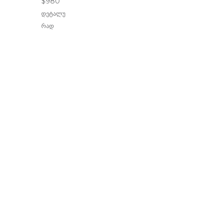
$
980
დეტალუ
რად