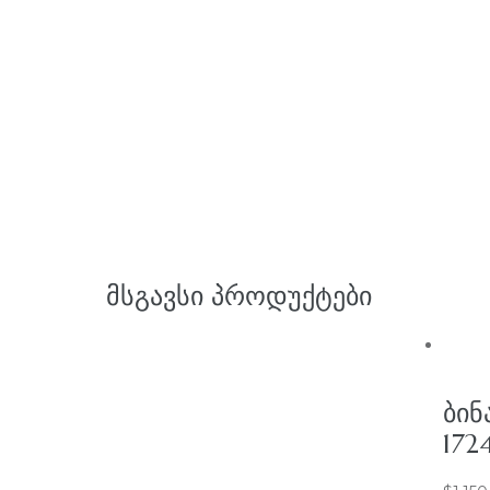
ᲛᲡᲒᲐᲕᲡᲘ ᲞᲠᲝᲓᲣᲥᲢᲔᲑᲘ
ᲑᲘᲜ
172