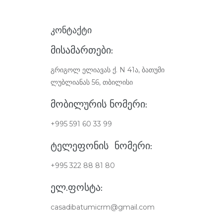
ᲙᲝᲜᲢᲐᲥᲢᲘ
ᲛᲘᲡᲐᲛᲐᲠᲗᲔᲑᲘ:
გრიგოლ ელიავას ქ. N 41ა, ბათუმი
ლუბლიანას 56, თბილისი
ᲛᲝᲑᲘᲚᲣᲠᲘᲡ ᲜᲝᲛᲔᲠᲘ:
+995 591 60 33 99
ᲢᲔᲚᲔᲤᲝᲜᲘᲡ ᲜᲝᲛᲔᲠᲘ:
+995 322 88 81 80
ᲔᲚ.ᲤᲝᲡᲢᲐ:
casadibatumicrm@gmail.com