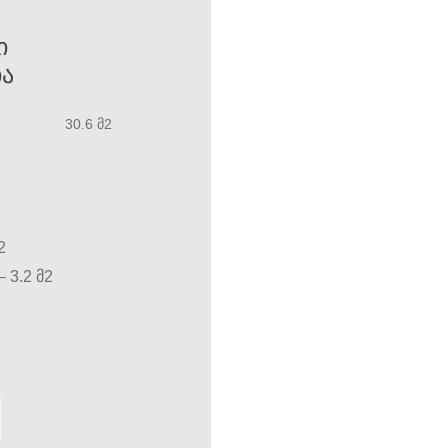
Ი
Ა
30.6 მ2
2
 3.2 მ2