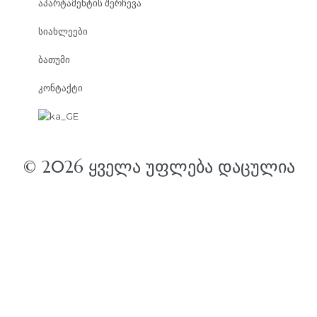
აპარტამენტის შერჩევა
სიახლეები
ბათუმი
კონტაქტი
© 2026 ᲧᲕᲔᲚᲐ ᲣᲤᲚᲔᲑᲐ ᲓᲐᲪᲣᲚᲘᲐ