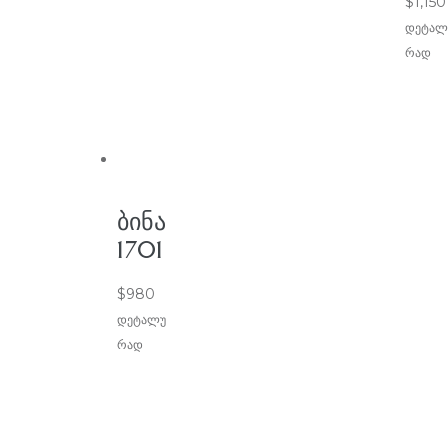
$
1,150
დეტალ
რად
ᲑᲘᲜᲐ
1701
$
980
დეტალუ
რად