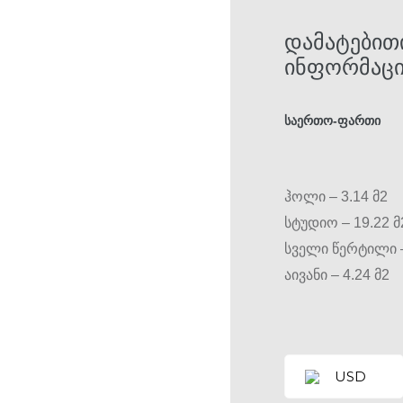
ᲓᲐᲛᲐᲢᲔᲑᲘᲗ
ᲘᲜᲤᲝᲠᲛᲐᲪᲘ
საერთო-ფართი
ჰოლი – 3.14 მ2
სტუდიო – 19.22 მ
სველი წერტილი –
აივანი – 4.24 მ2
USD