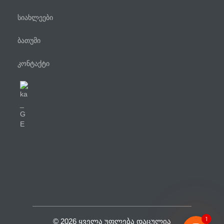
სიახლეები
ბათუმი
კონტაქტი
ტელეფონი
WhatsApp
Viber
Facebook Messenger
1
© 2026 ᲧᲕᲔᲚᲐ ᲣᲤᲚᲔᲑᲐ ᲓᲐᲪᲣᲚᲘᲐ