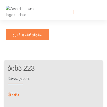
Ბინა 223
ᲡᲐᲠᲗᲣᲚᲘ-2
$
796