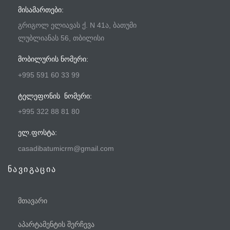
ᲛᲘᲡᲐᲛᲐᲠᲗᲔᲑᲘ:
გრიგოლ ელიავას ქ. N 41ა, ბათუმი
ლუბლიანას 56, თბილისი
ᲛᲝᲑᲘᲚᲣᲠᲘᲡ ᲜᲝᲛᲔᲠᲘ:
+995 591 60 33 99
ᲢᲔᲚᲔᲤᲝᲜᲘᲡ ᲜᲝᲛᲔᲠᲘ:
+995 322 88 81 80
ᲔᲚ.ᲤᲝᲡᲢᲐ:
casadibatumicrm@gmail.com
ნავიგაცია
მთავარი
აპარტამენტის შერჩევა