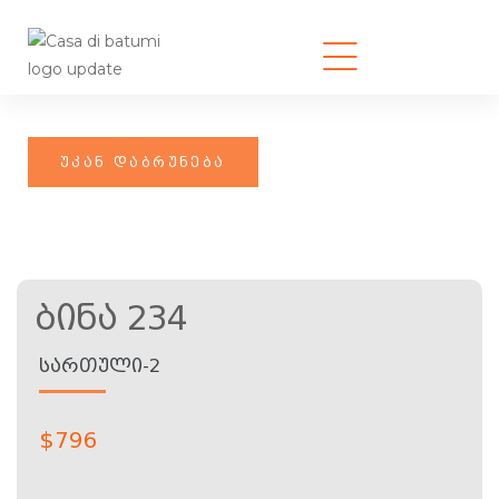
Ბინა 234
ᲡᲐᲠᲗᲣᲚᲘ-2
$
796