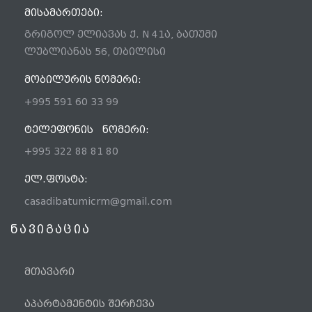
ᲛᲘᲡᲐᲛᲐᲠᲗᲔᲑᲘ:
გრიგოლ ელიავას ქ. N 41ა, ბათუმი
ლუბლიანას 56, თბილისი
ᲛᲝᲑᲘᲚᲣᲠᲘᲡ ᲜᲝᲛᲔᲠᲘ:
+995 591 60 33 99
ᲢᲔᲚᲔᲤᲝᲜᲘᲡ ᲜᲝᲛᲔᲠᲘ:
+995 322 88 81 80
ᲔᲚ.ᲤᲝᲡᲢᲐ:
casadibatumicrm@gmail.com
ნავიგაცია
მთავარი
აპარტამენტის შერჩევა