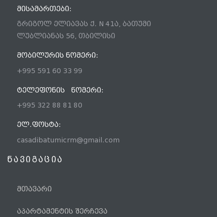
ᲛᲘᲡᲐᲛᲐᲠᲗᲔᲑᲘ:
გრიგოლ ელიავას ქ. N 41ა, ბათუმი
ლუბლიანას 56, თბილისი
ᲛᲝᲑᲘᲚᲣᲠᲘᲡ ᲜᲝᲛᲔᲠᲘ:
+995 591 60 33 99
ᲢᲔᲚᲔᲤᲝᲜᲘᲡ ᲜᲝᲛᲔᲠᲘ:
+995 322 88 81 80
ᲔᲚ.ᲤᲝᲡᲢᲐ:
casadibatumicrm@gmail.com
ნავიგაცია
მთავარი
აპარტამენტის შერჩევა