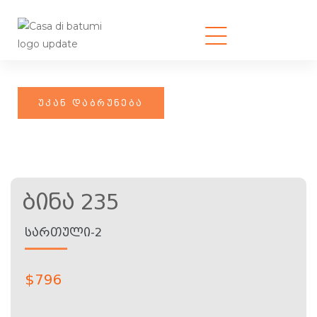
Ბინა 235
ᲡᲐᲠᲗᲣᲚᲘ-2
$
796