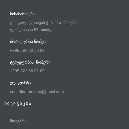
ᲛᲘᲡᲐᲛᲐᲠᲗᲔᲑᲘ:
გრიგოლ ელიავას ქ. N 41ა, ბათუმი
ლუბლიანას 56, თბილისი
ᲛᲝᲑᲘᲚᲣᲠᲘᲡ ᲜᲝᲛᲔᲠᲘ:
+995 591 60 33 99
ᲢᲔᲚᲔᲤᲝᲜᲘᲡ ᲜᲝᲛᲔᲠᲘ:
+995 322 88 81 80
ᲔᲚ.ᲤᲝᲡᲢᲐ:
casadibatumicrm@gmail.com
ნავიგაცია
მთავარი