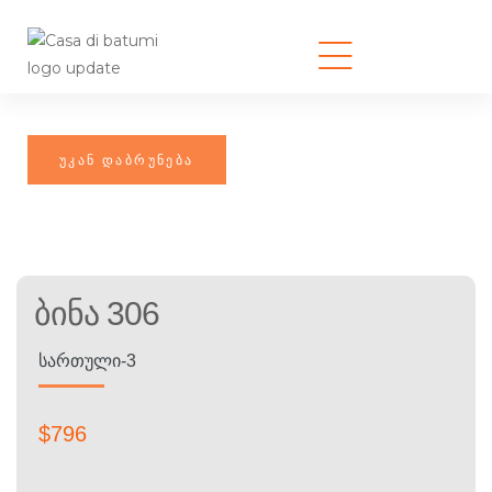
Ბინა 306
ᲡᲐᲠᲗᲣᲚᲘ-3
$
796