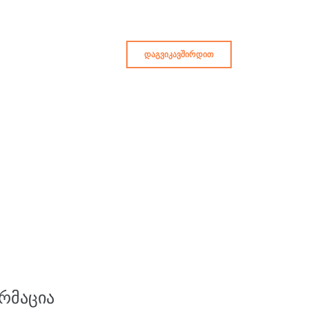
ᲓᲐᲒᲕᲘᲙᲐᲕᲨᲘᲠᲓᲘᲗ
ᲠᲛᲐᲪᲘᲐ