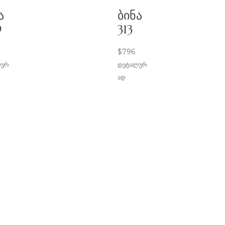
Ა
ᲑᲘᲜᲐ
9
313
$
796
ლურ
დეტალურ
ად