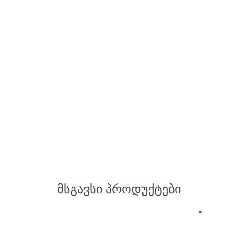
ᲛᲡᲒᲐᲕᲡᲘ ᲞᲠᲝᲓᲣᲥᲢᲔᲑᲘ