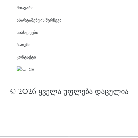
მთავარი
აპარტამენტის შერჩევა
სიახლეები
ბათუმი
კონტაქტი
© 2026 ᲧᲕᲔᲚᲐ ᲣᲤᲚᲔᲑᲐ ᲓᲐᲪᲣᲚᲘᲐ