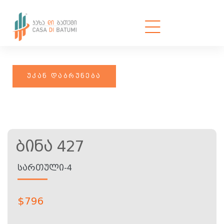
Ბინა 427
ᲡᲐᲠᲗᲣᲚᲘ-4
$
796