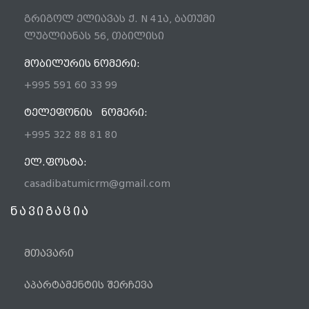
გრიგოლ ელიავას ქ. N 41ა, ბათუმი
ლუბლიანას 56, თბილისი
ᲛᲝᲑᲘᲚᲣᲠᲘᲡ ᲜᲝᲛᲔᲠᲘ:
+995 591 60 33 99
ᲢᲔᲚᲔᲤᲝᲜᲘᲡ ᲜᲝᲛᲔᲠᲘ:
+995 322 88 81 80
ᲔᲚ.ᲤᲝᲡᲢᲐ:
casadibatumicrm@gmail.com
ნავიგაცია
მთავარი
აპარტამენტის შერჩევა