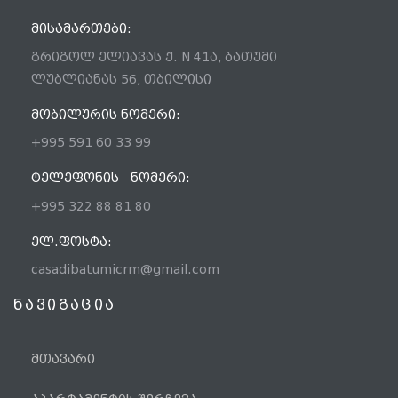
ᲛᲘᲡᲐᲛᲐᲠᲗᲔᲑᲘ:
გრიგოლ ელიავას ქ. N 41ა, ბათუმი
ლუბლიანას 56, თბილისი
ᲛᲝᲑᲘᲚᲣᲠᲘᲡ ᲜᲝᲛᲔᲠᲘ:
+995 591 60 33 99
ᲢᲔᲚᲔᲤᲝᲜᲘᲡ ᲜᲝᲛᲔᲠᲘ:
+995 322 88 81 80
ᲔᲚ.ᲤᲝᲡᲢᲐ:
casadibatumicrm@gmail.com
ნავიგაცია
მთავარი