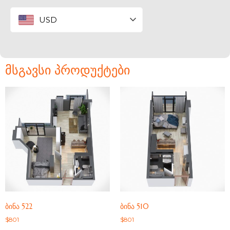
USD
ᲛᲡᲒᲐᲕᲡᲘ ᲞᲠᲝᲓᲣᲥᲢᲔᲑᲘ
ᲑᲘᲜᲐ 522
ᲑᲘᲜᲐ 510
$
801
$
801