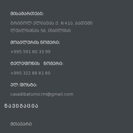
ᲛᲘᲡᲐᲛᲐᲠᲗᲔᲑᲘ:
გრიგოლ ელიავას ქ. N 41ა, ბათუმი
ლუბლიანას 56, თბილისი
ᲛᲝᲑᲘᲚᲣᲠᲘᲡ ᲜᲝᲛᲔᲠᲘ:
+995 591 60 33 99
ᲢᲔᲚᲔᲤᲝᲜᲘᲡ ᲜᲝᲛᲔᲠᲘ:
+995 322 88 81 80
ᲔᲚ.ᲤᲝᲡᲢᲐ:
casadibatumicrm@gmail.com
ნავიგაცია
მთავარი