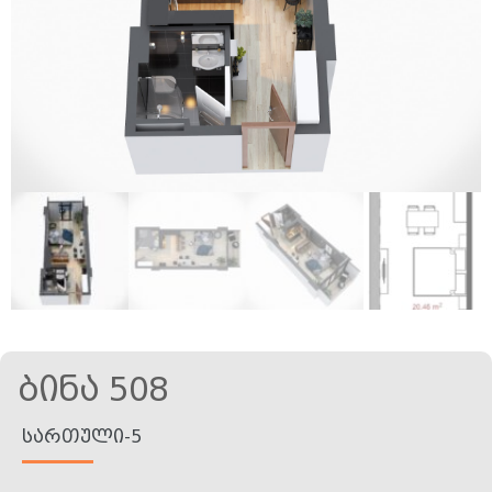
Ბინა 508
ᲡᲐᲠᲗᲣᲚᲘ-5