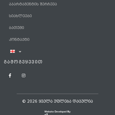
აპარტამენტის შერჩევა
სიახლეები
ბათუმი
კონტაქტი
ᲒᲐᲛᲝᲒᲕᲧᲔᲕᲘᲗ
ტელეფონი
WhatsApp
Viber
© 2026 ᲧᲕᲔᲚᲐ ᲣᲤᲚᲔᲑᲐ ᲓᲐᲪᲣᲚᲘᲐ