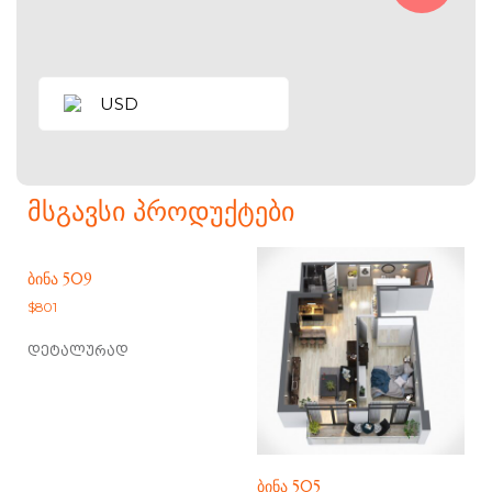
USD
ᲛᲡᲒᲐᲕᲡᲘ ᲞᲠᲝᲓᲣᲥᲢᲔᲑᲘ
ᲑᲘᲜᲐ 509
$
801
დეტალურად
ᲑᲘᲜᲐ 505