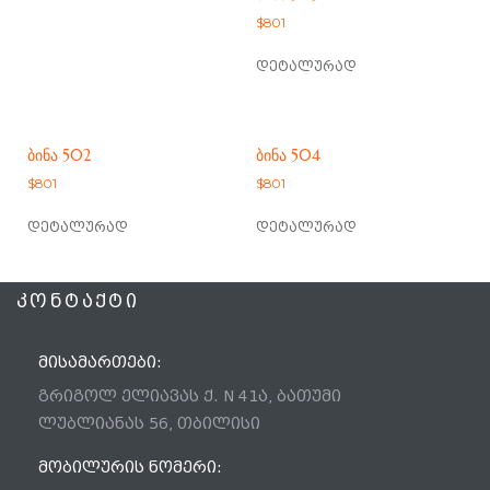
$
801
დეტალურად
ᲑᲘᲜᲐ 502
ᲑᲘᲜᲐ 504
$
801
$
801
დეტალურად
დეტალურად
ᲙᲝᲜᲢᲐᲥᲢᲘ
ᲛᲘᲡᲐᲛᲐᲠᲗᲔᲑᲘ:
გრიგოლ ელიავას ქ. N 41ა, ბათუმი
ლუბლიანას 56, თბილისი
ᲛᲝᲑᲘᲚᲣᲠᲘᲡ ᲜᲝᲛᲔᲠᲘ: