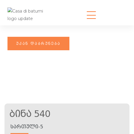
Ბინა 540
ᲡᲐᲠᲗᲣᲚᲘ-5