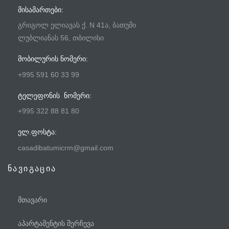
ᲛᲘᲡᲐᲛᲐᲠᲗᲔᲑᲘ:
გრიგოლ ელიავას ქ. N 41ა, ბათუმი
ლუბლიანას 56, თბილისი
ᲛᲝᲑᲘᲚᲣᲠᲘᲡ ᲜᲝᲛᲔᲠᲘ:
+995 591 60 33 99
ᲢᲔᲚᲔᲤᲝᲜᲘᲡ ᲜᲝᲛᲔᲠᲘ:
+995 322 88 81 80
ᲔᲚ.ᲤᲝᲡᲢᲐ:
casadibatumicrm@gmail.com
ნავიგაცია
მთავარი
აპარტამენტის შერჩევა