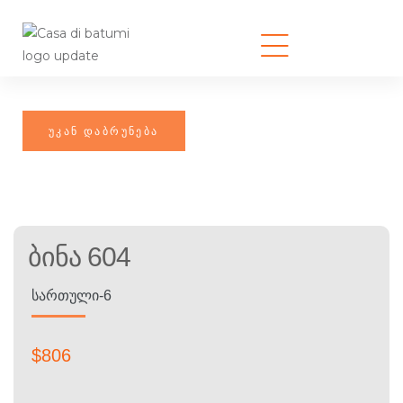
Ბინა 604
ᲡᲐᲠᲗᲣᲚᲘ-6
$
806