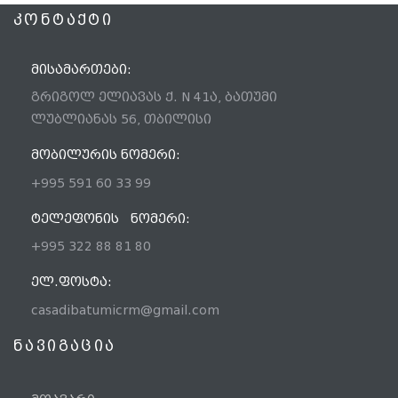
ᲙᲝᲜᲢᲐᲥᲢᲘ
ᲛᲘᲡᲐᲛᲐᲠᲗᲔᲑᲘ:
გრიგოლ ელიავას ქ. N 41ა, ბათუმი
ლუბლიანას 56, თბილისი
ᲛᲝᲑᲘᲚᲣᲠᲘᲡ ᲜᲝᲛᲔᲠᲘ:
+995 591 60 33 99
ᲢᲔᲚᲔᲤᲝᲜᲘᲡ ᲜᲝᲛᲔᲠᲘ:
+995 322 88 81 80
ᲔᲚ.ᲤᲝᲡᲢᲐ:
casadibatumicrm@gmail.com
ნავიგაცია