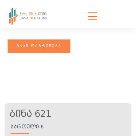
Ბინა 621
ᲡᲐᲠᲗᲣᲚᲘ-6