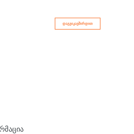
ᲓᲐᲒᲕᲘᲙᲐᲕᲨᲘᲠᲓᲘᲗ
ᲠᲛᲐᲪᲘᲐ