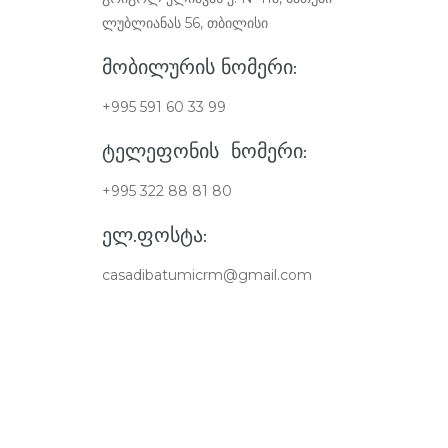
ლუბლიანას 56, თბილისი
ᲛᲝᲑᲘᲚᲣᲠᲘᲡ ᲜᲝᲛᲔᲠᲘ:
+995 591 60 33 99
ᲢᲔᲚᲔᲤᲝᲜᲘᲡ ᲜᲝᲛᲔᲠᲘ:
+995 322 88 81 80
ᲔᲚ.ᲤᲝᲡᲢᲐ:
casadibatumicrm@gmail.com