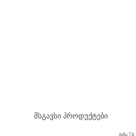
ᲛᲡᲒᲐᲕᲡᲘ ᲞᲠᲝᲓᲣᲥᲢᲔᲑᲘ
ᲑᲘᲜᲐ 721