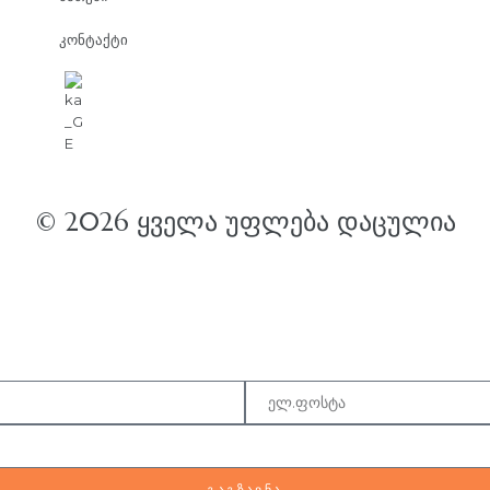
კონტაქტი
© 2026 ᲧᲕᲔᲚᲐ ᲣᲤᲚᲔᲑᲐ ᲓᲐᲪᲣᲚᲘᲐ
ᲒᲐᲒᲖᲐᲕᲜᲐ