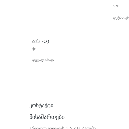
$
811
დეტალუ
ᲑᲘᲜᲐ 703
$
811
დეტალურად
ᲙᲝᲜᲢᲐᲥᲢᲘ
ᲛᲘᲡᲐᲛᲐᲠᲗᲔᲑᲘ:
გრიგოლ ელიავას ქ. N 41ა, ბათუმი