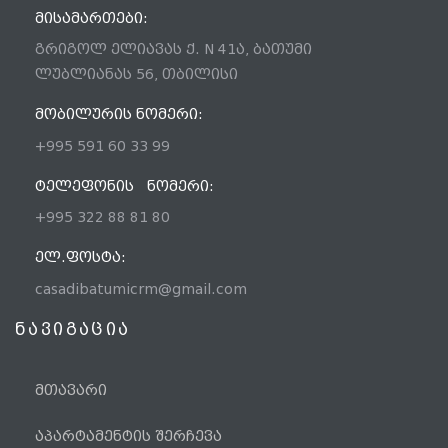
ᲛᲘᲡᲐᲛᲐᲠᲗᲔᲑᲘ:
გრიგოლ ელიავას ქ. N 41ა, ბათუმი
ლუბლიანას 56, თბილისი
ᲛᲝᲑᲘᲚᲣᲠᲘᲡ ᲜᲝᲛᲔᲠᲘ:
+995 591 60 33 99
ᲢᲔᲚᲔᲤᲝᲜᲘᲡ ᲜᲝᲛᲔᲠᲘ:
+995 322 88 81 80
ᲔᲚ.ᲤᲝᲡᲢᲐ:
casadibatumicrm@gmail.com
ნავიგაცია
მთავარი
აპარტამენტის შერჩევა