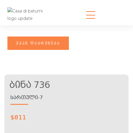
Ბინა 736
ᲡᲐᲠᲗᲣᲚᲘ-7
$
811