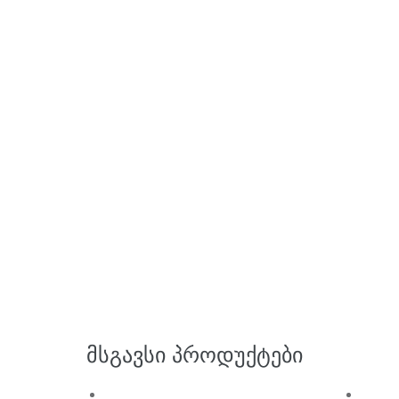
ᲛᲡᲒᲐᲕᲡᲘ ᲞᲠᲝᲓᲣᲥᲢᲔᲑᲘ