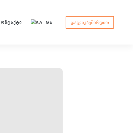
ᲓᲐᲒᲕᲘᲙᲐᲕᲨᲘᲠᲓᲘᲗ
ᲙᲝᲜᲢᲐᲥᲢᲘ