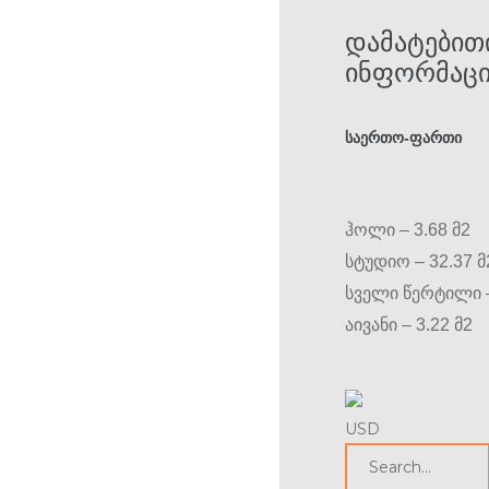
ᲓᲐᲛᲐᲢᲔᲑᲘᲗ
ᲘᲜᲤᲝᲠᲛᲐᲪᲘ
საერთო-ფართი
ჰოლი – 3.68 მ2
სტუდიო – 32.37 მ
სველი წერტილი –
აივანი – 3.22 მ2
USD