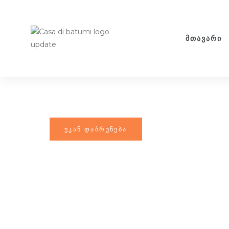
ᲛᲗᲐᲕᲐᲠᲘ