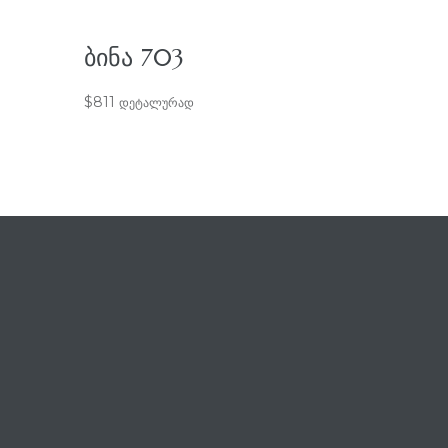
ᲑᲘᲜᲐ 703
$
811
დეტალურად