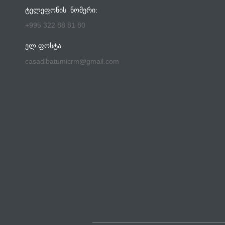
ᲢᲔᲚᲔᲤᲝᲜᲘᲡ ᲜᲝᲛᲔᲠᲘ:
+995 322 88 81 80
ᲔᲚ.ᲤᲝᲡᲢᲐ:
casadibatumicrm@gmail.com