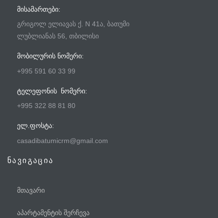
ᲛᲘᲡᲐᲛᲐᲠᲗᲔᲑᲘ:
გრიგოლ ელიავას ქ. N 41ა, ბათუმი
ლუბლიანას 56, თბილისი
ᲛᲝᲑᲘᲚᲣᲠᲘᲡ ᲜᲝᲛᲔᲠᲘ:
+995 591 60 33 99
ᲢᲔᲚᲔᲤᲝᲜᲘᲡ ᲜᲝᲛᲔᲠᲘ:
+995 322 88 81 80
ᲔᲚ.ᲤᲝᲡᲢᲐ:
casadibatumicrm@gmail.com
ნავიგაცია
მთავარი
აპარტამენტის შერჩევა