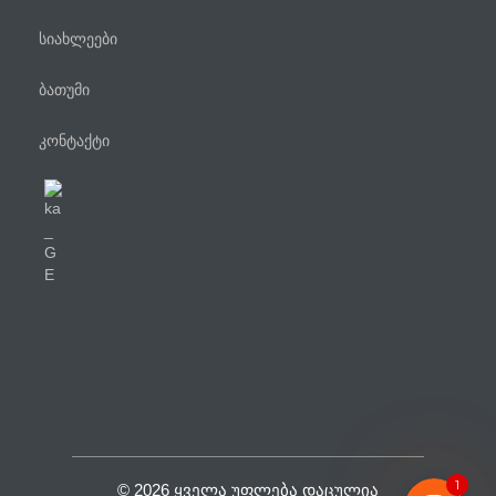
სიახლეები
ბათუმი
კონტაქტი
ტელეფონი
WhatsApp
Viber
Facebook Messenger
1
© 2026 ᲧᲕᲔᲚᲐ ᲣᲤᲚᲔᲑᲐ ᲓᲐᲪᲣᲚᲘᲐ