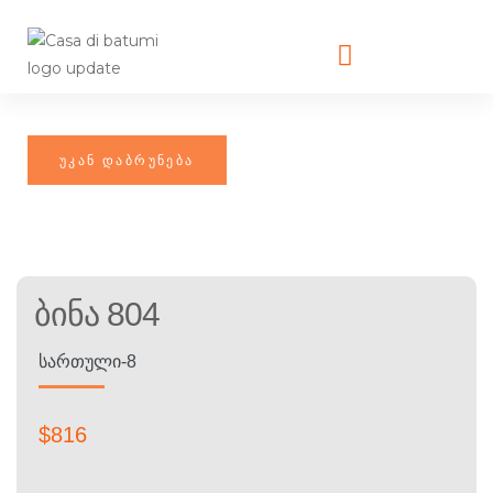
Ბინა 804
ᲡᲐᲠᲗᲣᲚᲘ-8
$
816