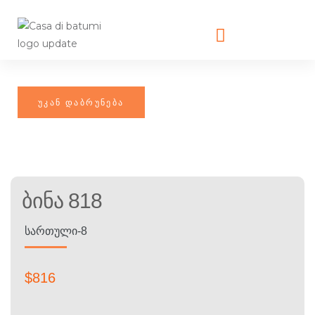
Ბინა 818
ᲡᲐᲠᲗᲣᲚᲘ-8
$
816