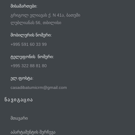
ᲛᲘᲡᲐᲛᲐᲠᲗᲔᲑᲘ:
გრიგოლ ელიავას ქ. N 41ა, ბათუმი
ლუბლიანას 56, თბილისი
ᲛᲝᲑᲘᲚᲣᲠᲘᲡ ᲜᲝᲛᲔᲠᲘ:
+995 591 60 33 99
ᲢᲔᲚᲔᲤᲝᲜᲘᲡ ᲜᲝᲛᲔᲠᲘ:
+995 322 88 81 80
ᲔᲚ.ᲤᲝᲡᲢᲐ:
casadibatumicrm@gmail.com
ნავიგაცია
მთავარი
აპარტამენტის შერჩევა