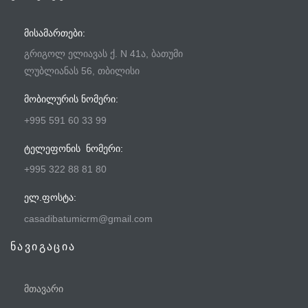
ᲛᲘᲡᲐᲛᲐᲠᲗᲔᲑᲘ:
გრიგოლ ელიავას ქ. N 41ა, ბათუმი
ლუბლიანას 56, თბილისი
ᲛᲝᲑᲘᲚᲣᲠᲘᲡ ᲜᲝᲛᲔᲠᲘ:
+995 591 60 33 99
ᲢᲔᲚᲔᲤᲝᲜᲘᲡ ᲜᲝᲛᲔᲠᲘ:
+995 322 88 81 80
ᲔᲚ.ᲤᲝᲡᲢᲐ:
casadibatumicrm@gmail.com
ნავიგაცია
მთავარი