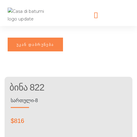
Ბინა 822
ᲡᲐᲠᲗᲣᲚᲘ-8
$
816