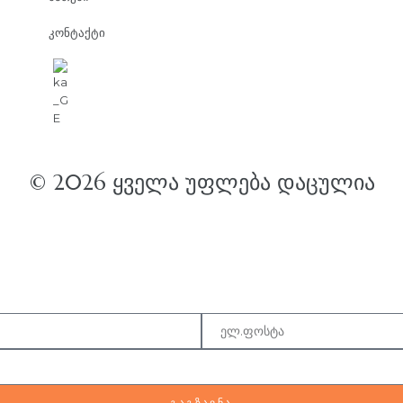
კონტაქტი
© 2026 ᲧᲕᲔᲚᲐ ᲣᲤᲚᲔᲑᲐ ᲓᲐᲪᲣᲚᲘᲐ
ᲒᲐᲒᲖᲐᲕᲜᲐ