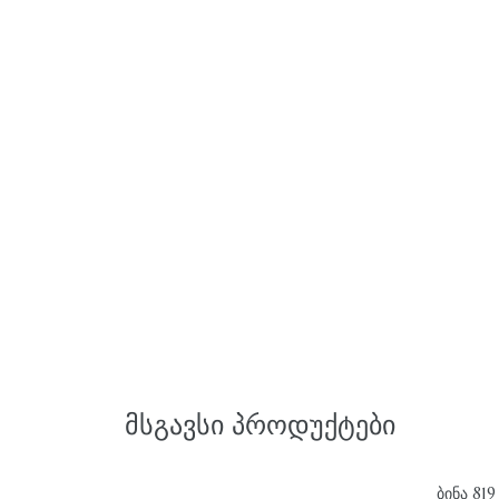
ᲛᲡᲒᲐᲕᲡᲘ ᲞᲠᲝᲓᲣᲥᲢᲔᲑᲘ
ᲑᲘᲜᲐ 819