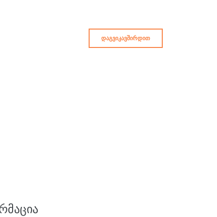
ᲓᲐᲒᲕᲘᲙᲐᲕᲨᲘᲠᲓᲘᲗ
ᲠᲛᲐᲪᲘᲐ