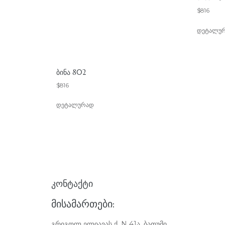
$
816
დეტალუ
ᲑᲘᲜᲐ 802
$
816
დეტალურად
ᲙᲝᲜᲢᲐᲥᲢᲘ
ᲛᲘᲡᲐᲛᲐᲠᲗᲔᲑᲘ:
გრიგოლ ელიავას ქ. N 41ა, ბათუმი