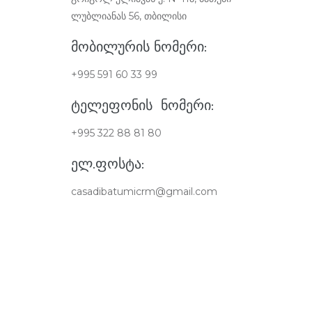
ლუბლიანას 56, თბილისი
ᲛᲝᲑᲘᲚᲣᲠᲘᲡ ᲜᲝᲛᲔᲠᲘ:
+995 591 60 33 99
ᲢᲔᲚᲔᲤᲝᲜᲘᲡ ᲜᲝᲛᲔᲠᲘ:
+995 322 88 81 80
ᲔᲚ.ᲤᲝᲡᲢᲐ:
casadibatumicrm@gmail.com