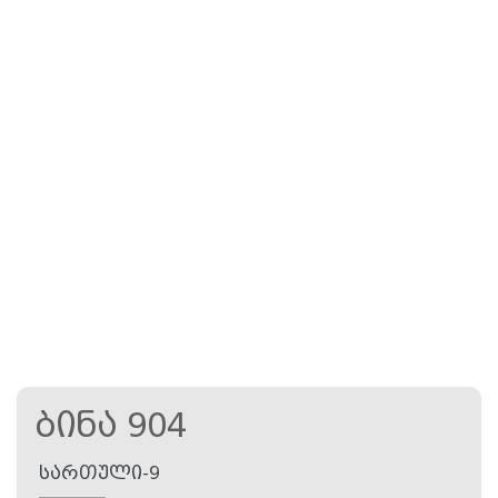
Ბინა 904
ᲡᲐᲠᲗᲣᲚᲘ-9