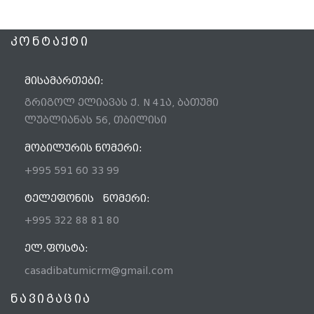
ᲙᲝᲜᲢᲐᲥᲢᲘ
ᲛᲘᲡᲐᲛᲐᲠᲗᲔᲑᲘ:
გრიგოლ ელიავას ქ. N 41ა, ბათუმი
ლუბლიანას 56, თბილისი
ᲛᲝᲑᲘᲚᲣᲠᲘᲡ ᲜᲝᲛᲔᲠᲘ:
+995 591 60 33 99
ᲢᲔᲚᲔᲤᲝᲜᲘᲡ ᲜᲝᲛᲔᲠᲘ:
+995 322 88 81 80
ᲔᲚ.ᲤᲝᲡᲢᲐ:
casadibatumicrm@gmail.com
ნავიგაცია