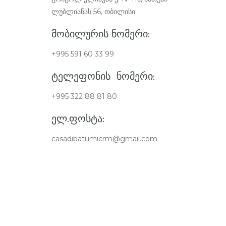
ლუბლიანას 56, თბილისი
ᲛᲝᲑᲘᲚᲣᲠᲘᲡ ᲜᲝᲛᲔᲠᲘ:
+995 591 60 33 99
ᲢᲔᲚᲔᲤᲝᲜᲘᲡ ᲜᲝᲛᲔᲠᲘ:
+995 322 88 81 80
ᲔᲚ.ᲤᲝᲡᲢᲐ:
casadibatumicrm@gmail.com