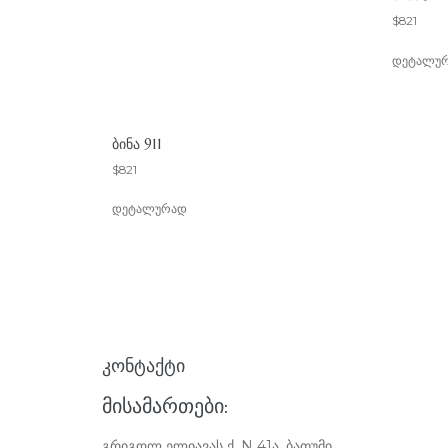
$
821
დეტალუ
ᲑᲘᲜᲐ 911
$
821
დეტალურად
ᲙᲝᲜᲢᲐᲥᲢᲘ
ᲛᲘᲡᲐᲛᲐᲠᲗᲔᲑᲘ:
გრიგოლ ელიავას ქ. N 41ა, ბათუმი