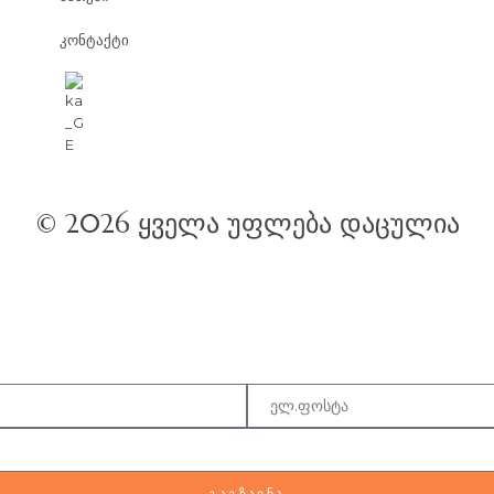
კონტაქტი
© 2026 ᲧᲕᲔᲚᲐ ᲣᲤᲚᲔᲑᲐ ᲓᲐᲪᲣᲚᲘᲐ
ᲒᲐᲒᲖᲐᲕᲜᲐ