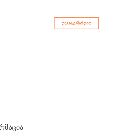
ᲓᲐᲒᲕᲘᲙᲐᲕᲨᲘᲠᲓᲘᲗ
ᲠᲛᲐᲪᲘᲐ