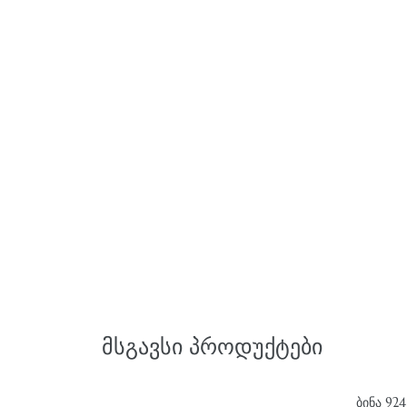
ᲛᲡᲒᲐᲕᲡᲘ ᲞᲠᲝᲓᲣᲥᲢᲔᲑᲘ
ᲑᲘᲜᲐ 924