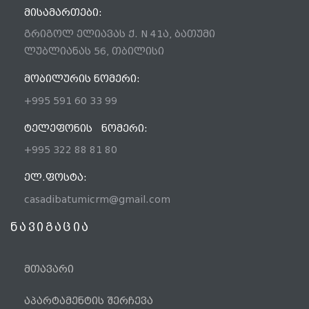
ᲛᲘᲡᲐᲛᲐᲠᲗᲔᲑᲘ:
გრიგოლ ელიავას ქ. N 41ა, ბათუმი
ლუბლიანას 56, თბილისი
ᲛᲝᲑᲘᲚᲣᲠᲘᲡ ᲜᲝᲛᲔᲠᲘ:
+995 591 60 33 99
ᲢᲔᲚᲔᲤᲝᲜᲘᲡ ᲜᲝᲛᲔᲠᲘ:
+995 322 88 81 80
ᲔᲚ.ᲤᲝᲡᲢᲐ:
casadibatumicrm@gmail.com
ნავიგაცია
მთავარი
აპარტამენტის შერჩევა