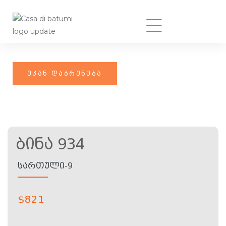
Ბინა 934
ᲡᲐᲠᲗᲣᲚᲘ-9
$
821