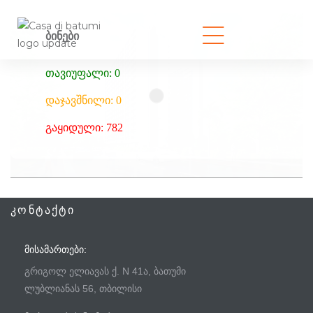
ბინები
თავიუფალი: 0
დაჯავშნილი: 0
გაყიდული: 782
ᲙᲝᲜᲢᲐᲥᲢᲘ
ᲛᲘᲡᲐᲛᲐᲠᲗᲔᲑᲘ:
გრიგოლ ელიავას ქ. N 41ა, ბათუმი
ლუბლიანას 56, თბილისი