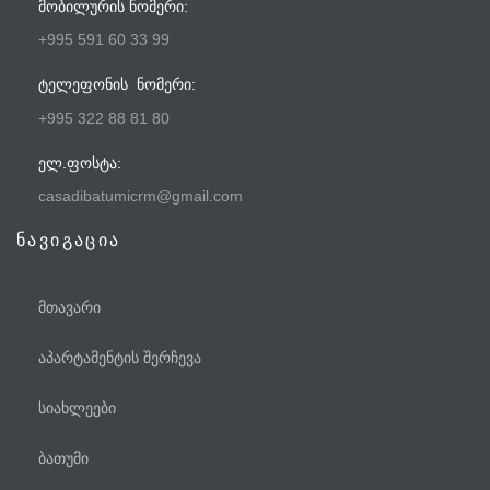
ᲛᲝᲑᲘᲚᲣᲠᲘᲡ ᲜᲝᲛᲔᲠᲘ:
+995 591 60 33 99
ᲢᲔᲚᲔᲤᲝᲜᲘᲡ ᲜᲝᲛᲔᲠᲘ:
+995 322 88 81 80
ᲔᲚ.ᲤᲝᲡᲢᲐ:
casadibatumicrm@gmail.com
ნავიგაცია
მთავარი
აპარტამენტის შერჩევა
სიახლეები
ბათუმი
ტელეფონი