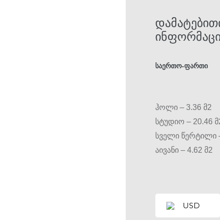
ᲓᲐᲛᲐᲢᲔᲑᲘᲗ
ᲘᲜᲤᲝᲠᲛᲐᲪᲘ
საერთო-ფართი
ჰოლი – 3.36 მ2
სტუდიო – 20.46 მ
სველი წერტილი –
აივანი – 4.62 მ2
USD