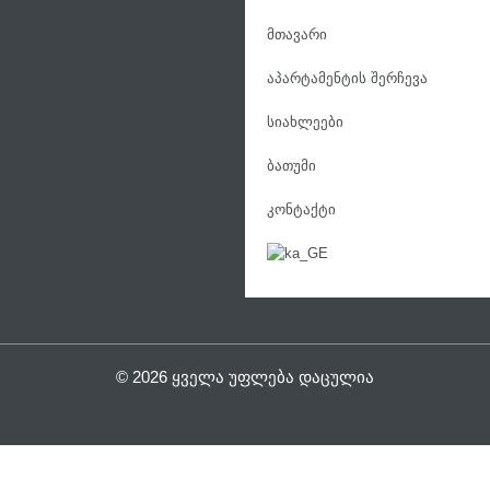
მთავარი
აპარტამენტის შერჩევა
სიახლეები
ბათუმი
კონტაქტი
© 2026 ᲧᲕᲔᲚᲐ ᲣᲤᲚᲔᲑᲐ ᲓᲐᲪᲣᲚᲘᲐ