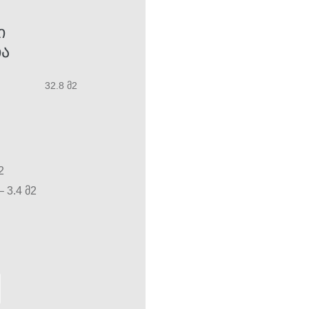
Ი
Ა
32.8 მ2
2
 3.4 მ2