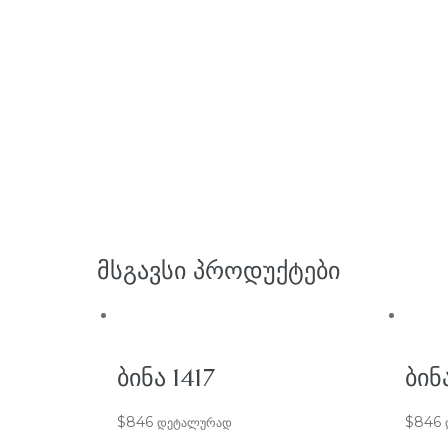
ᲛᲡᲒᲐᲕᲡᲘ ᲞᲠᲝᲓᲣᲥᲢᲔᲑᲘ
ᲑᲘᲜᲐ 1417
ᲑᲘᲜᲐ
$
846
$
846
დეტალურად